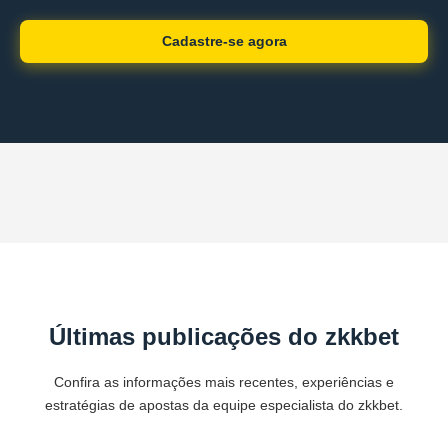
Cadastre-se agora
Últimas publicações do zkkbet
Confira as informações mais recentes, experiências e
estratégias de apostas da equipe especialista do zkkbet.