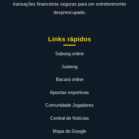
transações financeiras seguras para um entretenimento
despreocupado.
Links rápidos
Sabong online
Jueteng
Bacará online
Apostas esportivas
Comunidade Jogadores
Central de Notícias
Mapa do Google