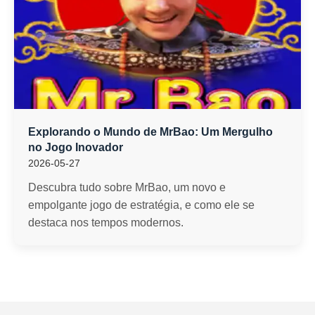
Explorando o Mundo de MrBao: Um Mergulho
no Jogo Inovador
2026-05-27
Descubra tudo sobre MrBao, um novo e
empolgante jogo de estratégia, e como ele se
destaca nos tempos modernos.