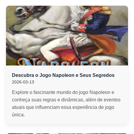
Descubra o Jogo Napoleon e Seus Segredos
2026-03-13
Explore o fascinante mundo do jogo Napoleon e
conheça suas regras e dinâmicas, além de eventos
atuais que influenciam essa experiência de jogo
única.