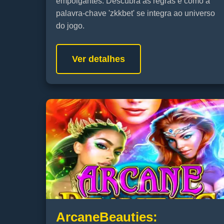
empolgantes. Descubra as regras e como a
palavra-chave 'zkkbet' se integra ao universo
do jogo.
Ver detalhes
ArcaneBeauties: