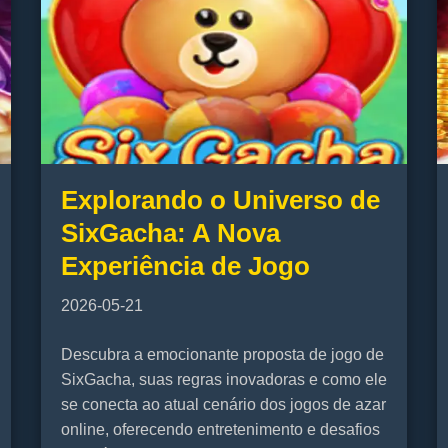
Explorando o Universo de
SixGacha: A Nova
Experiência de Jogo
2026-05-21
Descubra a emocionante proposta de jogo de
SixGacha, suas regras inovadoras e como ele
se conecta ao atual cenário dos jogos de azar
online, oferecendo entretenimento e desafios