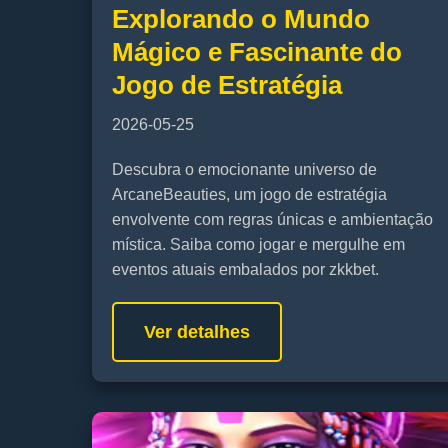
Explorando o Mundo
Mágico e Fascinante do
Jogo de Estratégia
2026-05-25
Descubra o emocionante universo de
ArcaneBeauties, um jogo de estratégia
envolvente com regras únicas e ambientação
mística. Saiba como jogar e mergulhe em
eventos atuais embalados por zkkbet.
Ver detalhes