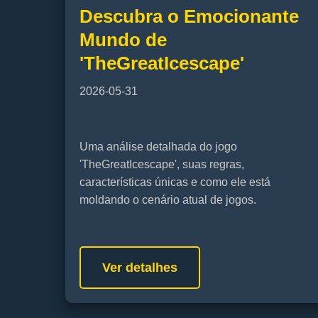
Descubra o Emocionante
Mundo de
'TheGreatIcescape'
2026-05-31
Uma análise detalhada do jogo
'TheGreatIcescape', suas regras,
características únicas e como ele está
moldando o cenário atual de jogos.
Ver detalhes