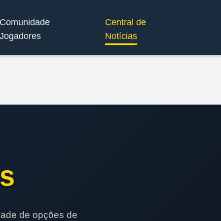
Comunidade
Central de
Jogadores
Notícias
as
edade de opções de