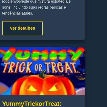
jogo envolvente que mistura estratégia e
sorte, incluindo suas regras básicas e
tendências atuais.
Ver detalhes
YummyTrickorTreat: