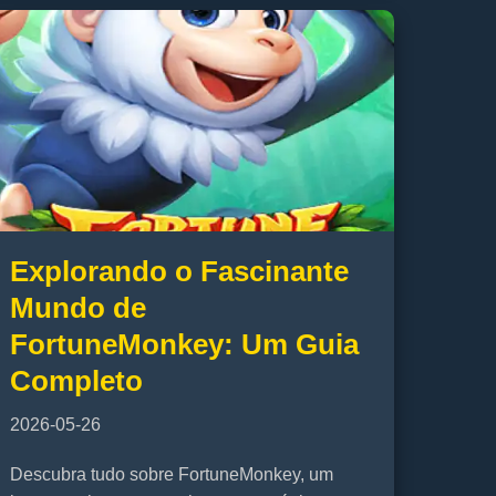
Explorando o Fascinante
Mundo de
FortuneMonkey: Um Guia
Completo
2026-05-26
Descubra tudo sobre FortuneMonkey, um