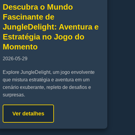
Descubra o Mundo
Fascinante de
JungleDelight: Aventura e
Estratégia no Jogo do
Momento
2026-05-29
Explore JungleDelight, um jogo envolvente
que mistura estratégia e aventura em um
cenário exuberante, repleto de desafios e
surpresas.
Ver detalhes