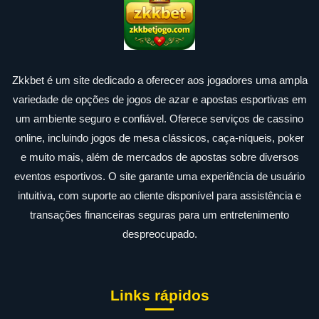
Zkkbet é um site dedicado a oferecer aos jogadores uma ampla
variedade de opções de jogos de azar e apostas esportivas em
um ambiente seguro e confiável. Oferece serviços de cassino
online, incluindo jogos de mesa clássicos, caça-níqueis, poker
e muito mais, além de mercados de apostas sobre diversos
eventos esportivos. O site garante uma experiência de usuário
intuitiva, com suporte ao cliente disponível para assistência e
transações financeiras seguras para um entretenimento
despreocupado.
Links rápidos