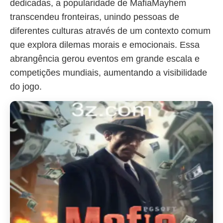
dedicadas, a popularidade de MafiaMayhem
transcendeu fronteiras, unindo pessoas de
diferentes culturas através de um contexto comum
que explora dilemas morais e emocionais. Essa
abrangência gerou eventos em grande escala e
competições mundiais, aumentando a visibilidade
do jogo.