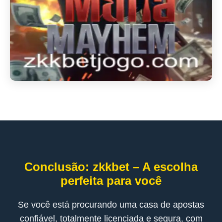
Conclusão: zkkbet – A escolha
perfeita para você
Se você está procurando uma casa de apostas
confiável, totalmente licenciada e segura, com