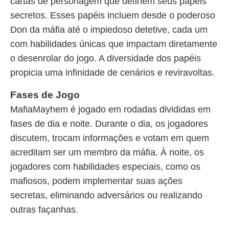
cartas de personagem que definem seus papéis
secretos. Esses papéis incluem desde o poderoso
Don da máfia até o impiedoso detetive, cada um
com habilidades únicas que impactam diretamente
o desenrolar do jogo. A diversidade dos papéis
propicia uma infinidade de cenários e reviravoltas.
Fases de Jogo
MafiaMayhem é jogado em rodadas divididas em
fases de dia e noite. Durante o dia, os jogadores
discutem, trocam informações e votam em quem
acreditam ser um membro da máfia. À noite, os
jogadores com habilidades especiais, como os
mafiosos, podem implementar suas ações
secretas, eliminando adversários ou realizando
outras façanhas.