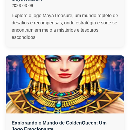
2026-03-09
Explore o jogo MayaTreasure, um mundo repleto de
desafios e recompensas, onde estratégia e sorte se
encontram em meio a mistérios e tesouros
escondidos.
Explorando o Mundo de GoldenQueen: Um
Jogo Emocionante