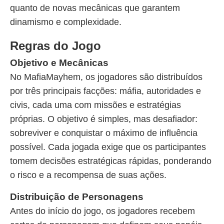
quanto de novas mecânicas que garantem
dinamismo e complexidade.
Regras do Jogo
Objetivo e Mecânicas
No MafiaMayhem, os jogadores são distribuídos
por três principais facções: máfia, autoridades e
civis, cada uma com missões e estratégias
próprias. O objetivo é simples, mas desafiador:
sobreviver e conquistar o máximo de influência
possível. Cada jogada exige que os participantes
tomem decisões estratégicas rápidas, ponderando
o risco e a recompensa de suas ações.
Distribuição de Personagens
Antes do início do jogo, os jogadores recebem