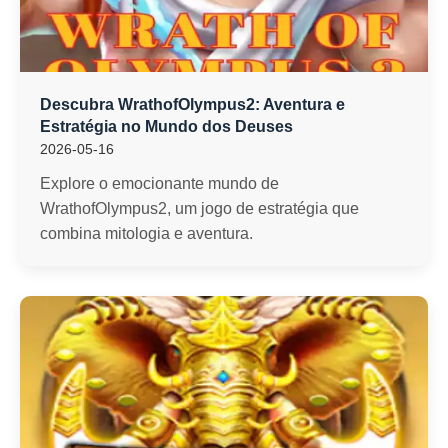
Descubra WrathofOlympus2: Aventura e
Estratégia no Mundo dos Deuses
2026-05-16
Explore o emocionante mundo de
WrathofOlympus2, um jogo de estratégia que
combina mitologia e aventura.