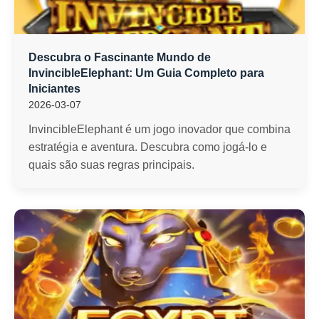
Descubra o Fascinante Mundo de
InvincibleElephant: Um Guia Completo para
Iniciantes
2026-03-07
InvincibleElephant é um jogo inovador que combina
estratégia e aventura. Descubra como jogá-lo e
quais são suas regras principais.