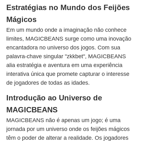
Estratégias no Mundo dos Feijões
Mágicos
Em um mundo onde a imaginação não conhece
limites, MAGICBEANS surge como uma inovação
encantadora no universo dos jogos. Com sua
palavra-chave singular "zkkbet", MAGICBEANS
alia estratégia e aventura em uma experiência
interativa única que promete capturar o interesse
de jogadores de todas as idades.
Introdução ao Universo de
MAGICBEANS
MAGICBEANS não é apenas um jogo; é uma
jornada por um universo onde os feijões mágicos
têm o poder de alterar a realidade. Os jogadores